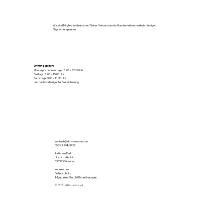
Wir sind Mitglied im deutschen Pilates Verband und im Bundesverband selbstständiger
Physiotherapeuten.
Öffnungszeiten:
Montags – donnerstags: 8:00 – 20:00 Uhr
Freitags 8:00 – 15:00 Uhr
Samstags: 9:00 – 11:30 Uhr
und nach vorheriger tel. Vereinbarung
kontakt@aktiv-am-park.de
05241 9983732
Aktiv am Park
Hochstraße 44
33332 Gütersloh
Impressum
Datenschutz
Allgemeine Geschäftsbedingungen
© 2025 Aktiv am Park